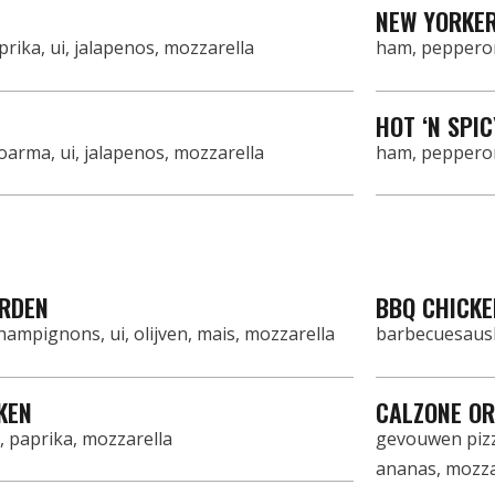
NEW YORKE
rika, ui, jalapenos, mozzarella
ham, pepperon
HOT ‘N SPIC
arma, ui, jalapenos, mozzarella
ham, pepperon
ARDEN
BBQ CHICKE
champignons, ui, olijven, mais, mozzarella
barbecuesausb
KEN
CALZONE OR
s, paprika, mozzarella
gevouwen pizz
ananas, mozza