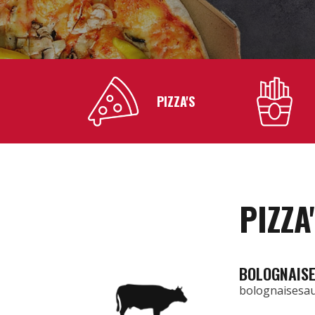
PIZZA'S
PIZZA
BOLOGNAIS
bolognaisesau