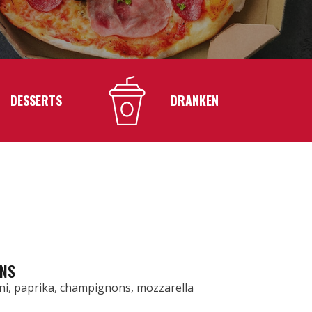
DESSERTS
DRANKEN
ONS
i, paprika, champignons, mozzarella