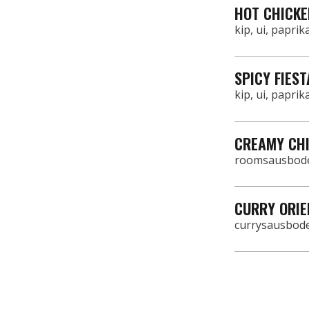
HOT CHICKE
kip, ui, papri
SPICY FIEST
kip, ui, papri
CREAMY CH
roomsausbodem
CURRY ORIE
currysausbode