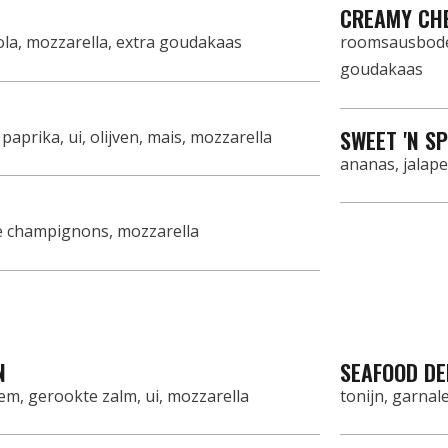
CREAMY CH
ola, mozzarella, extra goudakaas
roomsausbodem
goudakaas
SWEET 'N S
aprika, ui, olijven, mais, mozzarella
ananas, jalap
e champignons, mozzarella
N
SEAFOOD DE
, gerookte zalm, ui, mozzarella
tonijn, garnal