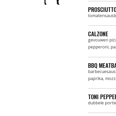
PROSCIUTT
tomatensausbo
CALZONE
gevouwen piz
pepperoni, pa
BBQ MEATB
barbecuesausb
paprika, mozz
TONI PEPPE
dubbele porti