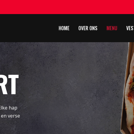
HOME
OVER ONS
MENU
VES
RT
Elke hap
 en verse