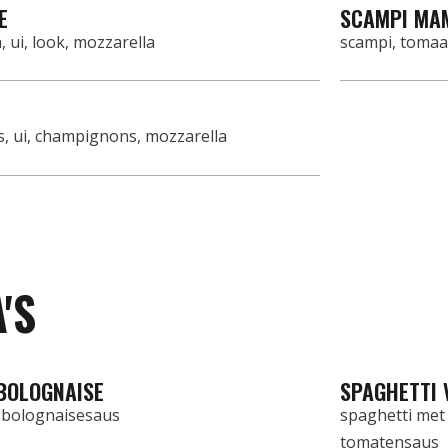
E
SCAMPI MA
, ui, look, mozzarella
scampi, tomaat
is, ui, champignons, mozzarella
'S
BOLOGNAISE
SPAGHETTI 
 bolognaisesaus
spaghetti met 
tomatensaus