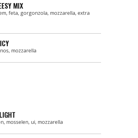
EESY MIX
, feta, gorgonzola, mozzarella, extra
PICY
enos, mozzarella
LIGHT
en, mosselen, ui, mozzarella