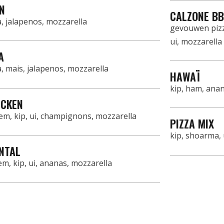
N
CALZONE B
ka, jalapenos, mozzarella
gevouwen pizz
ui, mozzarella
A
ka, mais, jalapenos, mozzarella
HAWAÏ
kip, ham, ana
ICKEN
, kip, ui, champignons, mozzarella
PIZZA MIX
kip, shoarma, 
NTAL
m, kip, ui, ananas, mozzarella