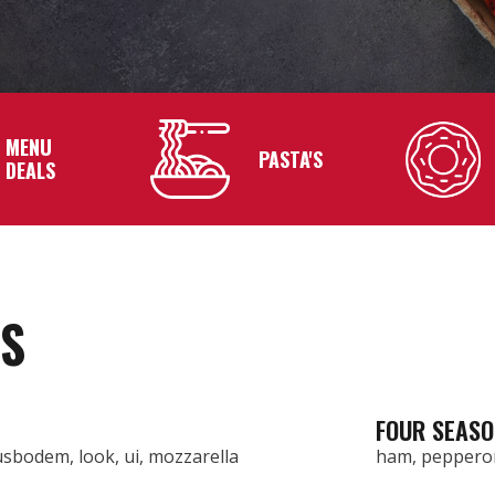
MENU
PASTA'S
DEALS
'S
E
FOUR SEAS
sbodem, look, ui, mozzarella
ham, pepperon