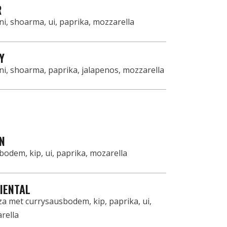
R
i, shoarma, ui, paprika, mozzarella
Y
i, shoarma, paprika, jalapenos, mozzarella
N
odem, kip, ui, paprika, mozarella
IENTAL
a met currysausbodem, kip, paprika, ui,
rella