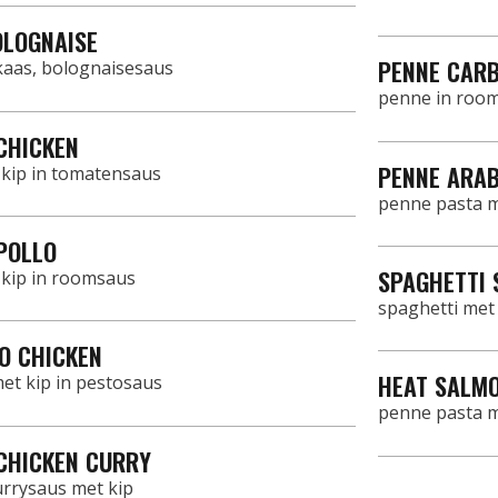
OLOGNAISE
PENNE CAR
 kaas, bolognaisesaus
penne in roo
CHICKEN
PENNE ARAB
 kip in tomatensaus
penne pasta m
POLLO
SPAGHETTI 
 kip in roomsaus
spaghetti met
O CHICKEN
HEAT SALM
et kip in pestosaus
penne pasta m
CHICKEN CURRY
urrysaus met kip