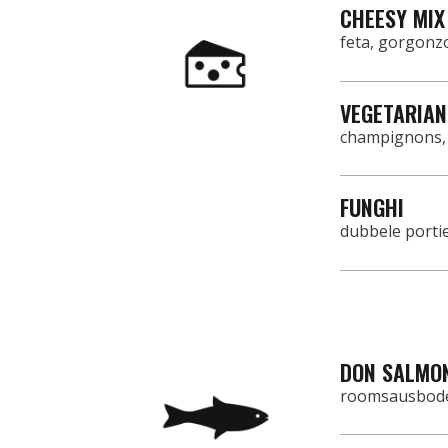
CHEESY MIX
feta, gorgonz
VEGETARIAN
champignons, p
FUNGHI
dubbele porti
DON SALMO
roomsausbodem