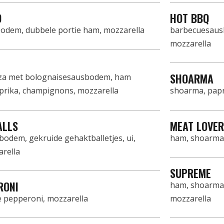
O
HOT BBQ
dem, dubbele portie ham, mozzarella
barbecuesausb
mozzarella
SHOARMA
za met bolognaisesausbodem, ham
prika, champignons, mozzarella
shoarma, papr
ALLS
MEAT LOVE
odem, gekruide gehaktballetjes, ui,
ham, shoarma,
arella
SUPREME
RONI
ham, shoarma, 
e pepperoni, mozzarella
mozzarella